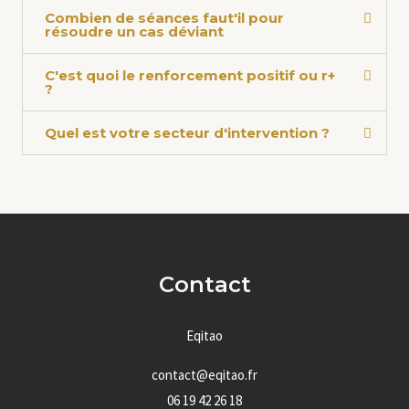
Combien de séances faut'il pour
résoudre un cas déviant
C'est quoi le renforcement positif ou r+
?
Quel est votre secteur d'intervention ?
Contact
Eqitao
contact@eqitao.fr
06 19 42 26 18