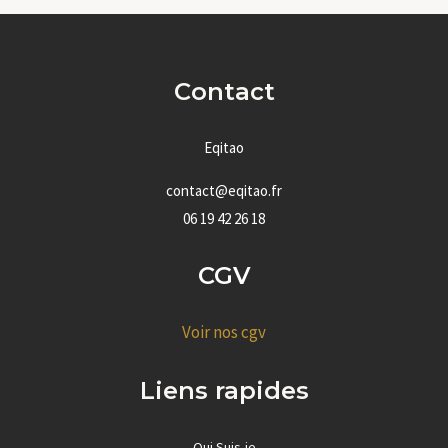
Contact
Eqitao
contact@eqitao.fr
06 19 42 26 18
CGV
Voir nos cgv
Liens rapides
Qui Suis-je